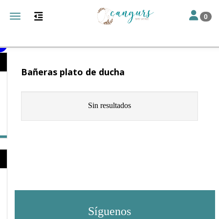
Toggle nav
Toggle navigation
0
Catálogo
Baño e higiene
Bañeras
Bañeras plato de ducha
Sin resultados
Síguenos