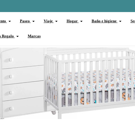
ento
Paseo
Viaje
Hogar
Baño e higiene
Se
s Regalo
Marcas