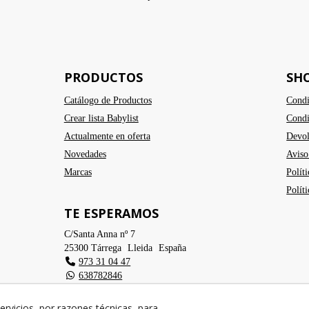
PRODUCTOS
SH
Catálogo de Productos
Condi
Crear lista Babylist
Condi
Actualmente en oferta
Devol
Novedades
Aviso
Marcas
Polít
Polít
TE ESPERAMOS
C/Santa Anna nº 7
25300
Tárrega
(
Lleida
)
España
973 31 04 47
638782846
info@cangurstarrega.com
ervicios, por razones técnicas, para