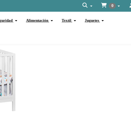
0
guridad
Alimentación
Textil
Juguetes