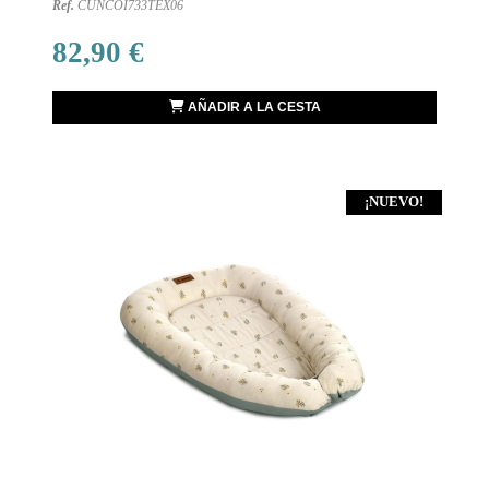
Ref.
CUNCOI733TEX06
82,90 €
AÑADIR A LA CESTA
¡NUEVO!