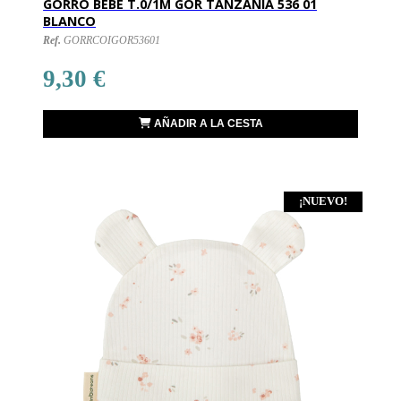
GORRO BEBE T.0/1M GOR TANZANIA 536 01
BLANCO
Ref.
GORRCOIGOR53601
9,30 €
AÑADIR A LA CESTA
¡NUEVO!