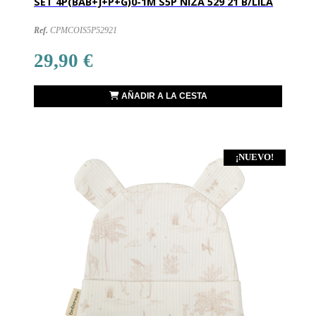
SET 4P(BAB+J+P+G)0-1M S5P NIZA 529 21 B/LILA
Ref.
CPMCOIS5P52921
29,90 €
AÑADIR A LA CESTA
¡NUEVO!