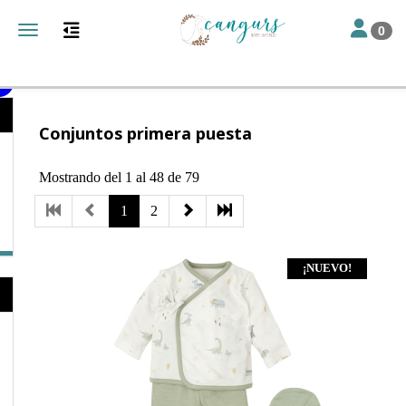
Toggle nav
Toggle navigation
0
Catálogo
Textil
Conjuntos primera puesta
Mostrando del 1 al 48 de 79
1
2
¡NUEVO!