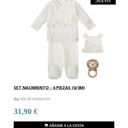
¡NUEVO!
SET NACIMIENTO - 4 PIEZAS (0/3M)
Ref.
MXCBCOIS4M41910
31,90 €
AÑADIR A LA CESTA