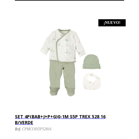
¡NUEVO!
SET 4P(BAB+J+P+G)0-1M S5P TREX 528 16
B/VERDE
Ref.
CPMCOIS5P52816