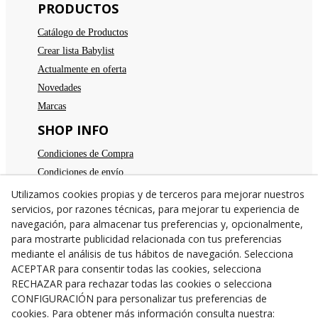
PRODUCTOS
Catálogo de Productos
Crear lista Babylist
Actualmente en oferta
Novedades
Marcas
SHOP INFO
Condiciones de Compra
Condiciones de envío
Devoluciones
Utilizamos cookies propias y de terceros para mejorar nuestros
servicios, por razones técnicas, para mejorar tu experiencia de
Aviso legal
navegación, para almacenar tus preferencias y, opcionalmente,
Política de privacidad
para mostrarte publicidad relacionada con tus preferencias
Política de cookies
mediante el análisis de tus hábitos de navegación. Selecciona
TE ESPERAMOS
ACEPTAR para consentir todas las cookies, selecciona
RECHAZAR para rechazar todas las cookies o selecciona
C/Santa Anna nº 7
CONFIGURACIÓN para personalizar tus preferencias de
25300
Tárrega
(
Lleida
)
España
cookies. Para obtener más información consulta nuestra: