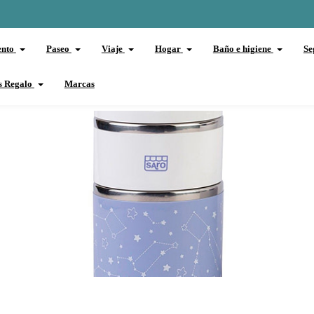
ento
Paseo
Viaje
Hogar
Baño e higiene
Se
s Regalo
Marcas