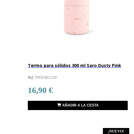
Termo para sólidos 300 ml Saro Dusty Pink
Ref.
TMSSAR52228
16,90 €
AÑADIR A LA CESTA
¡NUEVO!