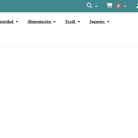
0
guridad
Alimentación
Textil
Juguetes