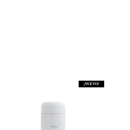
¡NUEVO!