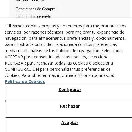
Condiciones de Compra
Condiciones de envío
Devoluciones
Utilizamos cookies propias y de terceros para mejorar nuestros
servicios, por razones técnicas, para mejorar tu experiencia de
Aviso legal
navegación, para almacenar tus preferencias y, opcionalmente,
Política de privacidad
para mostrarte publicidad relacionada con tus preferencias
Política de cookies
mediante el análisis de tus hábitos de navegación. Selecciona
TE ESPERAMOS
ACEPTAR para consentir todas las cookies, selecciona
RECHAZAR para rechazar todas las cookies o selecciona
C/Santa Anna nº 7
CONFIGURACIÓN para personalizar tus preferencias de
25300
Tárrega
(
Lleida
)
España
cookies. Para obtener más información consulta nuestra:
973 31 04 47
Política de Cookies
638782846
Configurar
info@cangurstarrega.com
Rechazar
Aceptar
© 08/2026 Cangurs - Todos los derechos reservados.