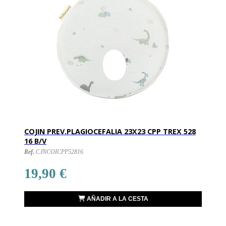
COJIN PREV.PLAGIOCEFALIA 23X23 CPP TREX 528
16 B/V
Ref.
CJNCOICPP52816
19,90 €
AÑADIR A LA CESTA