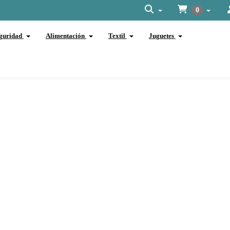
0
guridad
Alimentación
Textil
Juguetes