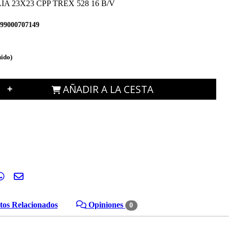
A 23X23 CPP TREX 528 16 B/V
99000707149
uido)
AÑADIR A LA CESTA
+
os Relacionados
Opiniones
0