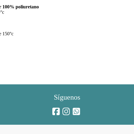
or 100% poliuretano
°c
e 150°c
Síguenos