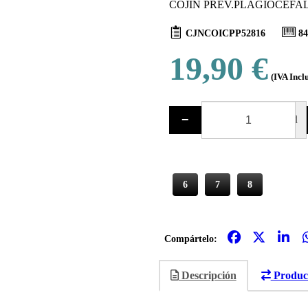
COJIN PREV.PLAGIOCEFALI
CJNCOICPP52816
84
19,90 €
(IVA Incl
−
ud
6
7
8
Compártelo:
Descripción
Product