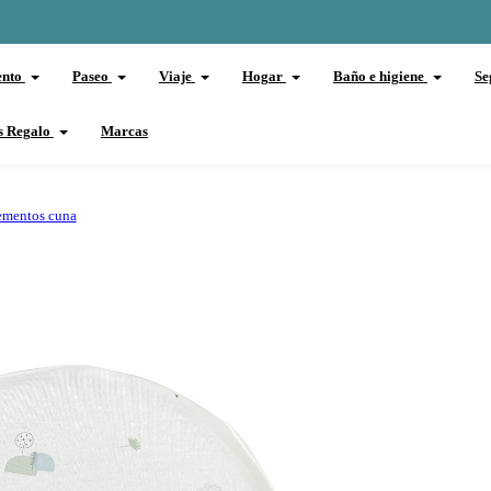
ento
Paseo
Viaje
Hogar
Baño e higiene
Se
s Regalo
Marcas
mentos cuna