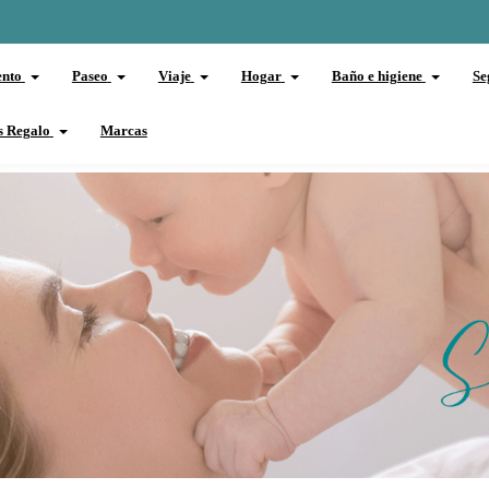
ento
Paseo
Viaje
Hogar
Baño e higiene
Se
s Regalo
Marcas