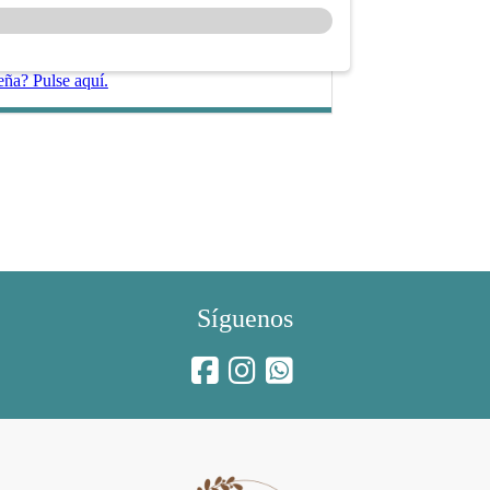
eña? Pulse aquí.
Síguenos