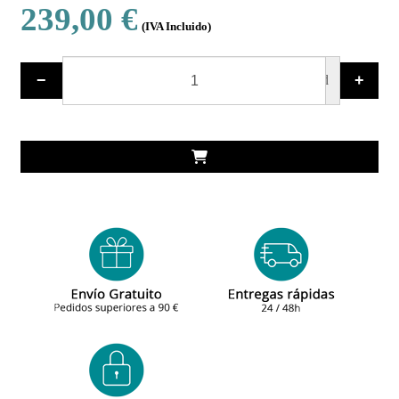
239,00 €
(IVA Incluido)
−
+
ud