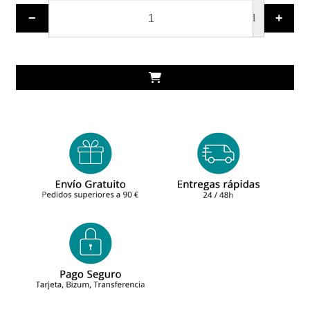
−
+
ud