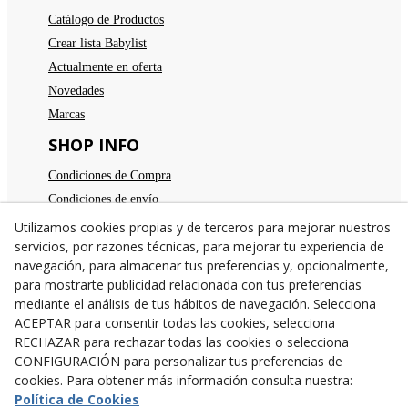
Catálogo de Productos
Crear lista Babylist
Actualmente en oferta
Novedades
Marcas
SHOP INFO
Condiciones de Compra
Condiciones de envío
Devoluciones
Utilizamos cookies propias y de terceros para mejorar nuestros
servicios, por razones técnicas, para mejorar tu experiencia de
Aviso legal
navegación, para almacenar tus preferencias y, opcionalmente,
Política de privacidad
para mostrarte publicidad relacionada con tus preferencias
Política de cookies
mediante el análisis de tus hábitos de navegación. Selecciona
TE ESPERAMOS
ACEPTAR para consentir todas las cookies, selecciona
RECHAZAR para rechazar todas las cookies o selecciona
C/Santa Anna nº 7
CONFIGURACIÓN para personalizar tus preferencias de
25300
Tárrega
(
Lleida
)
España
cookies. Para obtener más información consulta nuestra:
973 31 04 47
Política de Cookies
638782846