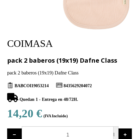
COIMASA
pack 2 baberos (19x19) Dafne Class
pack 2 baberos (19x19) Dafne Class
BABCOI19053214
8435629204072
Quedan 1 - Entrega en 48/72H.
14,20 €
(IVA Incluido)
−
+
ud