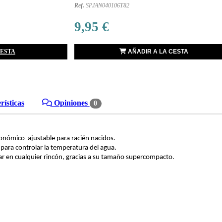
Ref.
SPJAN040106T82
9,95 €
CESTA
AÑADIR A LA CESTA
ísticas
Opiniones
0
gonómico ajustable para racién nacidos.
para controlar la temperatura del agua.
ar en cualquier rincón, gracias a su tamaño supercompacto.