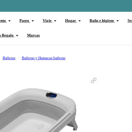
ento
Paseo
Viaje
Hogar
Baño e higiene
Se
s Regalo
Marcas
Bañeras
Bañeras y Hamacas bañeras