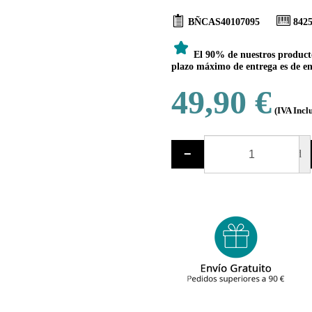
BÑCAS40107095
842
El 90% de nuestros productos
plazo máximo de entrega es de ent
49,90 €
(IVA Incl
−
ud