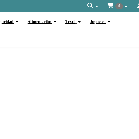
0
guridad
Alimentación
Textil
Juguetes