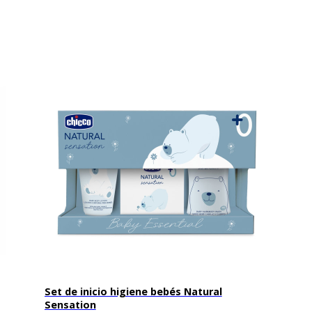
Set de inicio higiene bebés Natural
Sensation