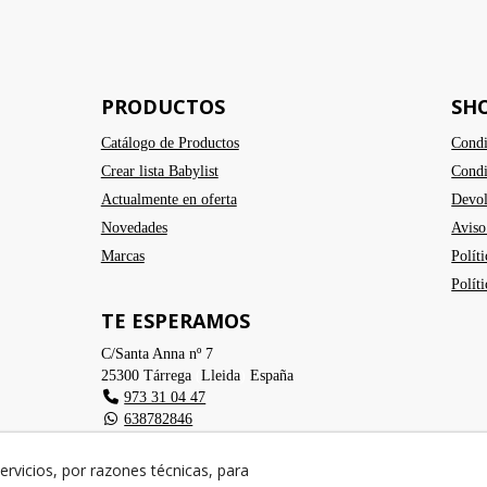
PRODUCTOS
SH
Catálogo de Productos
Condi
Crear lista Babylist
Condi
Actualmente en oferta
Devol
Novedades
Aviso
Marcas
Polít
Polít
TE ESPERAMOS
C/Santa Anna nº 7
25300
Tárrega
(
Lleida
)
España
973 31 04 47
638782846
info@cangurstarrega.com
ervicios, por razones técnicas, para