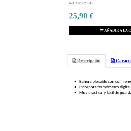
Ref.
EASAR39455
25,90 €
AÑADIR A LA 
Descripción
Caracter
Bañera plegable con cojín er
Incorpora termómetro digital 
Muy práctica y fácil de guard