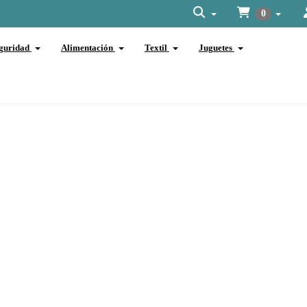
0
guridad
Alimentación
Textil
Juguetes