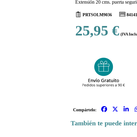
Extensión 20 cms. puerta segur
PRTSOLM9036
8414
25,95 €
(IVA Incl
Compártelo:
También te puede inte