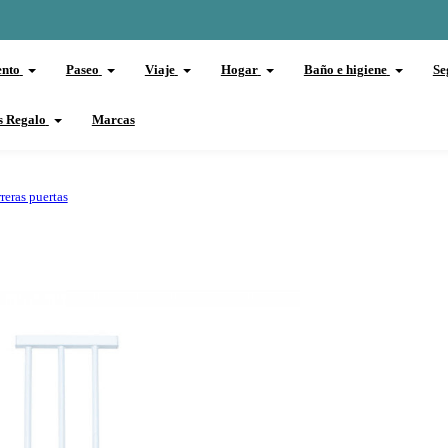
ento
Paseo
Viaje
Hogar
Baño e higiene
Se
s Regalo
Marcas
reras puertas