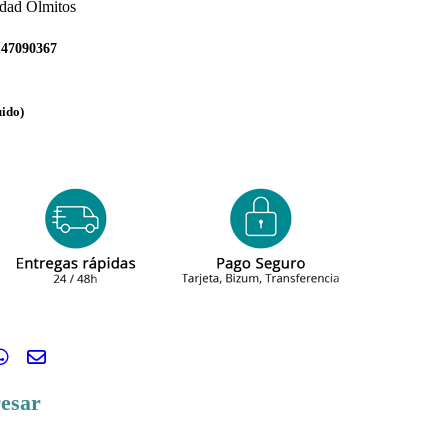
idad Olmitos
147090367
uido)
resar