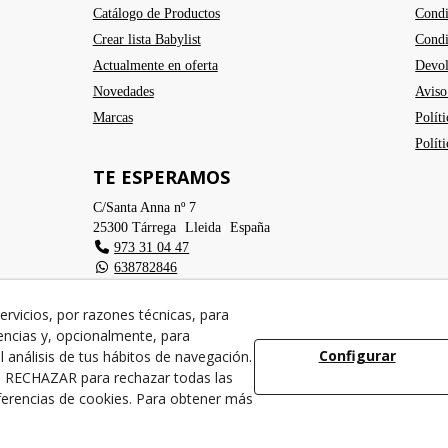
Catálogo de Productos
Condi
Crear lista Babylist
Condi
Actualmente en oferta
Devol
Novedades
Aviso
Marcas
Polít
Polít
TE ESPERAMOS
C/Santa Anna nº 7
25300
Tárrega
(
Lleida
)
España
973 31 04 47
638782846
info@cangurstarrega.com
ervicios, por razones técnicas, para
encias y, opcionalmente, para
Configurar
 análisis de tus hábitos de navegación.
na RECHAZAR para rechazar todas las
erencias de cookies. Para obtener más
© 08/2026 Cangurs - Todos los derechos reservados.