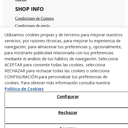
SHOP INFO
Condiciones de Compra
Condiciones de envío
Devoluciones
Utilizamos cookies propias y de terceros para mejorar nuestros
servicios, por razones técnicas, para mejorar tu experiencia de
Aviso legal
navegación, para almacenar tus preferencias y, opcionalmente,
Política de privacidad
para mostrarte publicidad relacionada con tus preferencias
Política de cookies
mediante el análisis de tus hábitos de navegación. Selecciona
TE ESPERAMOS
ACEPTAR para consentir todas las cookies, selecciona
RECHAZAR para rechazar todas las cookies o selecciona
C/Santa Anna nº 7
CONFIGURACIÓN para personalizar tus preferencias de
25300
Tárrega
(
Lleida
)
España
cookies. Para obtener más información consulta nuestra:
973 31 04 47
Política de Cookies
638782846
Configurar
info@cangurstarrega.com
Rechazar