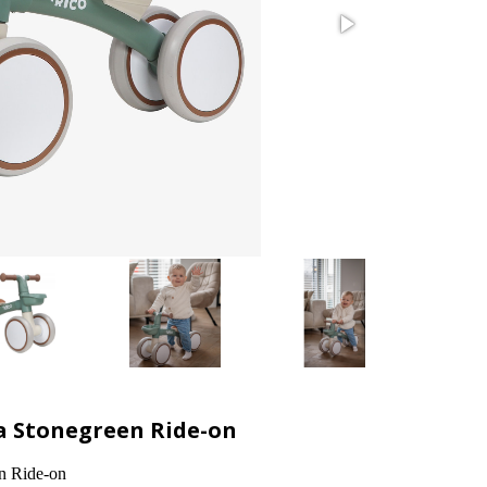
na Stonegreen Ride-on
n Ride-on