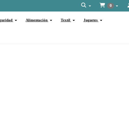
0
guridad
Alimentación
Textil
Juguetes