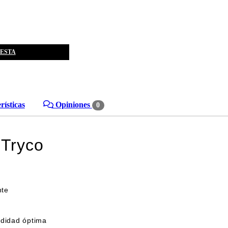
CESTA
ísticas
Opiniones
0
 Tryco
nte
odidad óptima