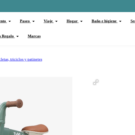
ento
Paseo
Viaje
Hogar
Baño e higiene
Se
s Regalo
Marcas
letas, triciclos y patinetes