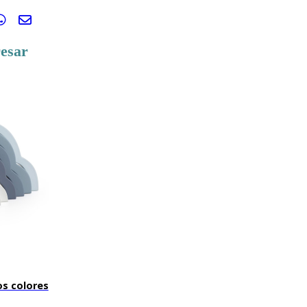
resar
os colores