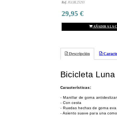
Ref.
JGLBL25293
29,95 €
AÑADIR A LA 
Descripción
Caracter
Bicicleta Luna
Características:
- Manillar de goma antidesliza
- Con cesta
- Ruedas hechas de goma eva
- Asiento suave para una com