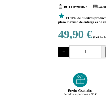
BCTTRY910077
5420
El 90% de nuestros productos
plazo máximo de entrega es de ent
49,90 €
(IVA Incl
−
ud