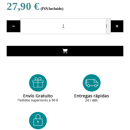
27,90 €
(IVA Incluido)
−
+
ud