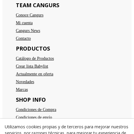
TEAM CANGURS
Conoce Cangurs
Mi cuenta
Cangurs News
Contacto
PRODUCTOS
Catálogo de Productos
Crear lista Babylist
Actualmente en oferta
Novedades
Marcas
SHOP INFO
Condiciones de Compra
Condiciones de envío
Devoluciones
Utilizamos cookies propias y de terceros para mejorar nuestros
servicios, por razones técnicas, para mejorar tu experiencia de
Aviso legal