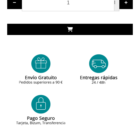
−
+
ud