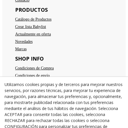
Contacto
PRODUCTOS
Catálogo de Productos
Crear lista Babylist
Actualmente en oferta
Novedades
Marcas
SHOP INFO
Condiciones de Compra
Condiciones de envío
Devoluciones
Utilizamos cookies propias y de terceros para mejorar nuestros
servicios, por razones técnicas, para mejorar tu experiencia de
Aviso legal
navegación, para almacenar tus preferencias y, opcionalmente,
Política de privacidad
para mostrarte publicidad relacionada con tus preferencias
Política de cookies
mediante el análisis de tus hábitos de navegación. Selecciona
TE ESPERAMOS
ACEPTAR para consentir todas las cookies, selecciona
RECHAZAR para rechazar todas las cookies o selecciona
C/Santa Anna nº 7
CONFIGURACIÓN para personalizar tus preferencias de