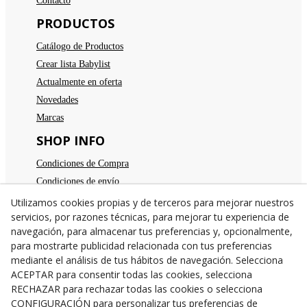
Contacto
PRODUCTOS
Catálogo de Productos
Crear lista Babylist
Actualmente en oferta
Novedades
Marcas
SHOP INFO
Condiciones de Compra
Condiciones de envío
Devoluciones
Utilizamos cookies propias y de terceros para mejorar nuestros
servicios, por razones técnicas, para mejorar tu experiencia de
Aviso legal
navegación, para almacenar tus preferencias y, opcionalmente,
Política de privacidad
para mostrarte publicidad relacionada con tus preferencias
Política de cookies
mediante el análisis de tus hábitos de navegación. Selecciona
TE ESPERAMOS
ACEPTAR para consentir todas las cookies, selecciona
RECHAZAR para rechazar todas las cookies o selecciona
C/Santa Anna nº 7
CONFIGURACIÓN para personalizar tus preferencias de