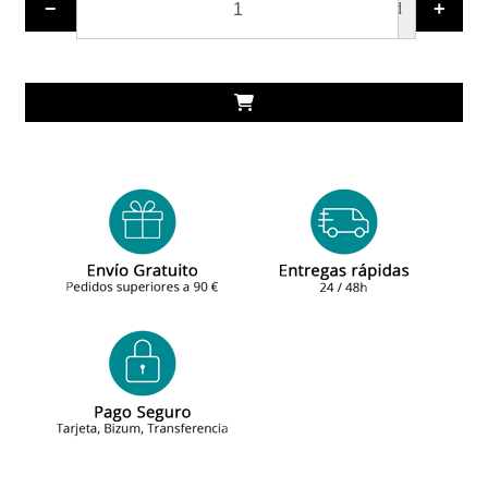
−
+
ud