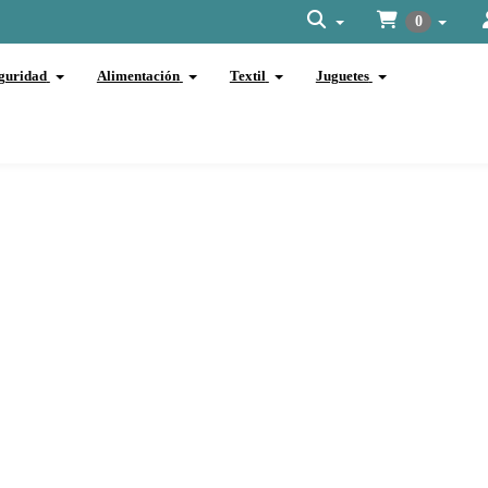
0
guridad
Alimentación
Textil
Juguetes