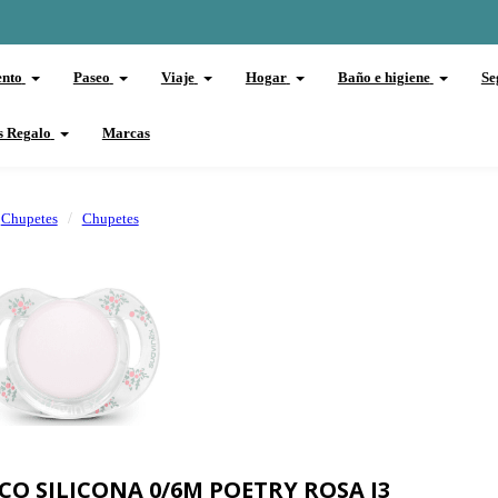
ento
Paseo
Viaje
Hogar
Baño e higiene
Se
s Regalo
Marcas
Chupetes
Chupetes
CO SILICONA 0/6M POETRY ROSA I3