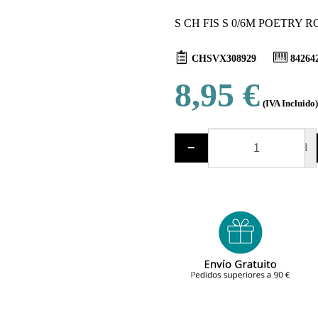
S CH FIS S 0/6M POETRY R
CHSVX308929
84264
8,95 €
(IVA Incluido)
−
ud