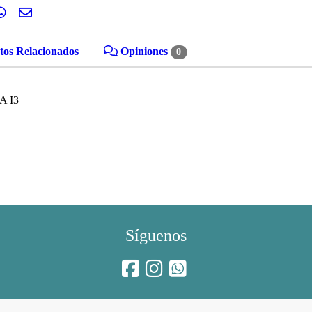
os Relacionados
Opiniones
0
A I3
Síguenos