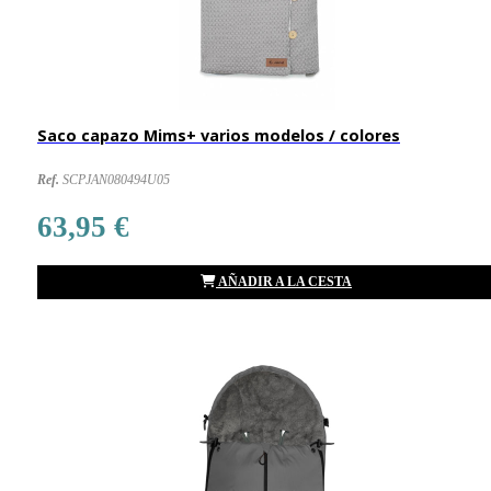
Saco capazo Mims+ varios modelos / colores
Ref.
SCPJAN080494U05
63,95 €
AÑADIR A LA CESTA