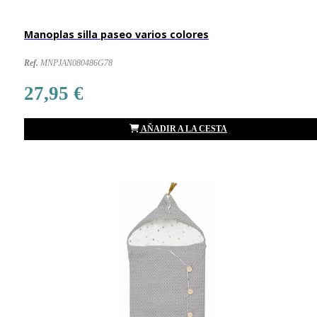
Manoplas silla paseo varios colores
Ref.
MNPJAN080486G78
27,95 €
AÑADIR A LA CESTA