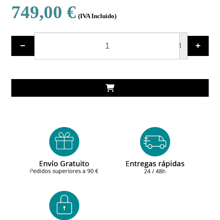
749,00 €
(IVA Incluido)
−
+
ud