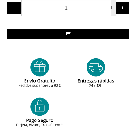
−
+
ud