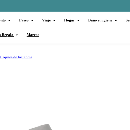
ento
Paseo
Viaje
Hogar
Baño e higiene
Se
s Regalo
Marcas
Cojines de lactancia