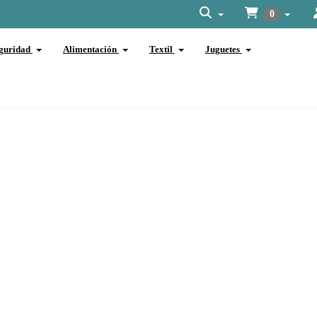
0
guridad
Alimentación
Textil
Juguetes