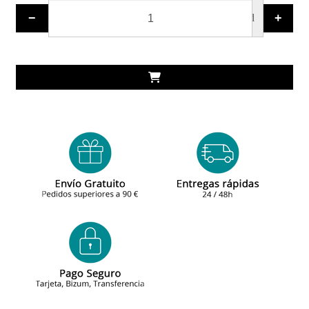
−
+
ud