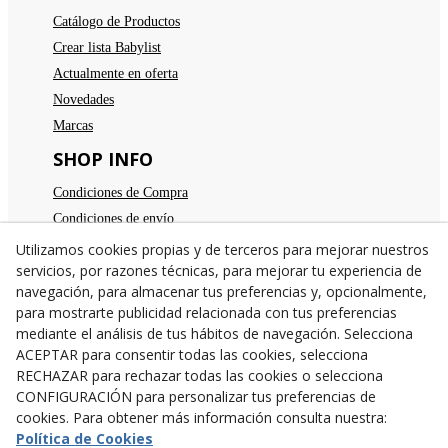
Catálogo de Productos
Crear lista Babylist
Actualmente en oferta
Novedades
Marcas
SHOP INFO
Condiciones de Compra
Condiciones de envío
Devoluciones
Utilizamos cookies propias y de terceros para mejorar nuestros
servicios, por razones técnicas, para mejorar tu experiencia de
Aviso legal
navegación, para almacenar tus preferencias y, opcionalmente,
Política de privacidad
para mostrarte publicidad relacionada con tus preferencias
Política de cookies
mediante el análisis de tus hábitos de navegación. Selecciona
TE ESPERAMOS
ACEPTAR para consentir todas las cookies, selecciona
RECHAZAR para rechazar todas las cookies o selecciona
C/Santa Anna nº 7
CONFIGURACIÓN para personalizar tus preferencias de
25300
Tárrega
(
Lleida
)
España
cookies. Para obtener más información consulta nuestra:
973 31 04 47
Política de Cookies
638782846