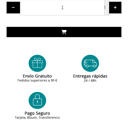
−
+
ud