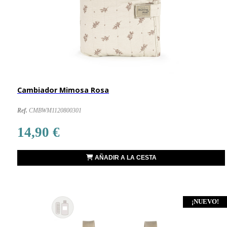
Cambiador Mimosa Rosa
Ref.
CMBWM1120800301
14,90 €
AÑADIR A LA CESTA
¡NUEVO!