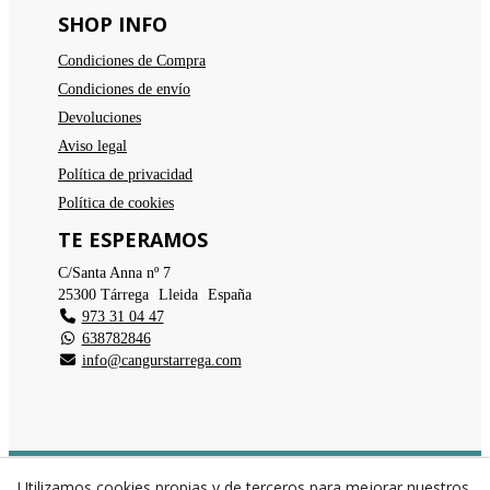
SHOP INFO
Condiciones de Compra
Condiciones de envío
Devoluciones
Aviso legal
Política de privacidad
Política de cookies
TE ESPERAMOS
C/Santa Anna nº 7
25300
Tárrega
(
Lleida
)
España
973 31 04 47
638782846
info@cangurstarrega.com
© 08/2026 Cangurs - Todos los derechos reservados.
Utilizamos cookies propias y de terceros para mejorar nuestros