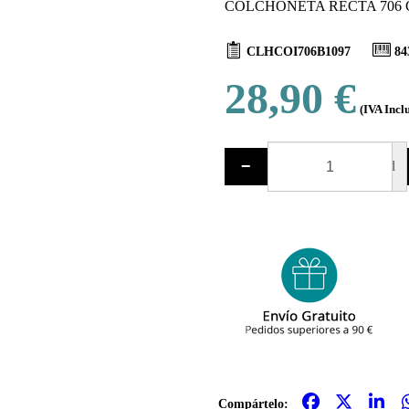
COLCHONETA RECTA 706 C
CLHCOI706B1097
84
28,90 €
(IVA Incl
−
ud
Compártelo: