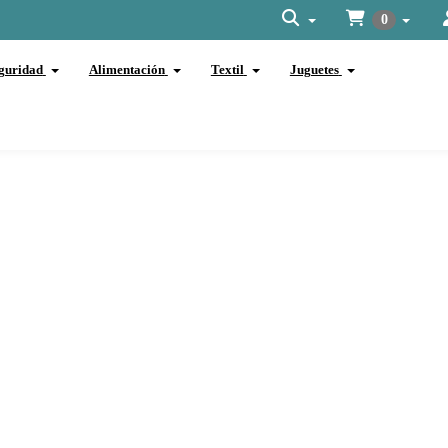
0
guridad
Alimentación
Textil
Juguetes