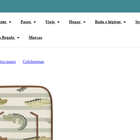
ento
Paseo
Viaje
Hogar
Baño e higiene
Se
s Regalo
Marcas
ios paseo
Colchonetas