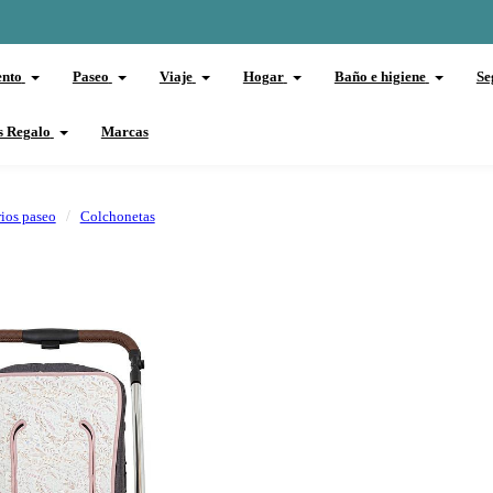
ento
Paseo
Viaje
Hogar
Baño e higiene
Se
s Regalo
Marcas
ios paseo
Colchonetas