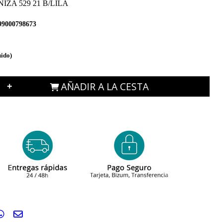
ZA 529 21 B/LILA
99000798673
uido)
AÑADIR A LA CESTA
+