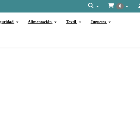
0
guridad
Alimentación
Textil
Juguetes