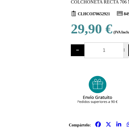
COLCHONETA RECTA 706 NI
CLHCOI70652921
84
29,90 €
(IVA Incl
−
ud
Compártelo: