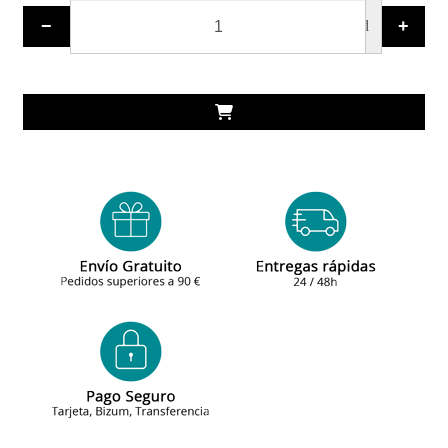
−
+
ud