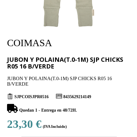
COIMASA
JUBON Y POLAINA(T.0-1M) SJP CHICKS
R05 16 B/VERDE
JUBON Y POLAINA(T.0-1M) SJP CHICKS R05 16
B/VERDE
SJPCOISJPR0516
8435629214149
Quedan 1 - Entrega en 48/72H.
23,30 €
(IVA Incluido)