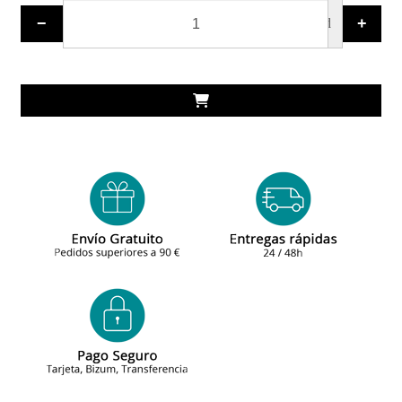
−
+
ud