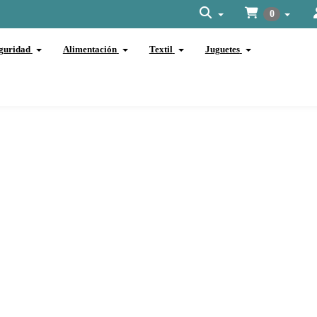
0
guridad
Alimentación
Textil
Juguetes