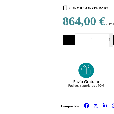
CUNMICCONVERBABY
864,00 €
(IVA 
−
ud
Compártelo: