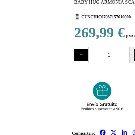
BABY HUG ARMONIA SCA
CUNCHIC07087157610000
269,99 €
(IVA 
−
ud
Compártelo: