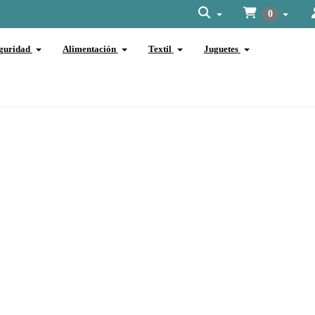
0
guridad
Alimentación
Textil
Juguetes