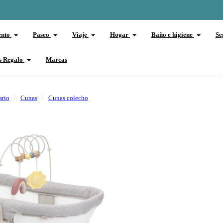
ento
Paseo
Viaje
Hogar
Baño e higiene
Se
s Regalo
Marcas
ario
Cunas
Cunas colecho