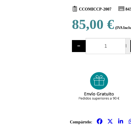
CCOMICCP-2007
84
85,00 €
(IVA Incl
−
ud
Compártelo: