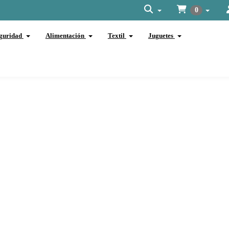
0
guridad
Alimentación
Textil
Juguetes