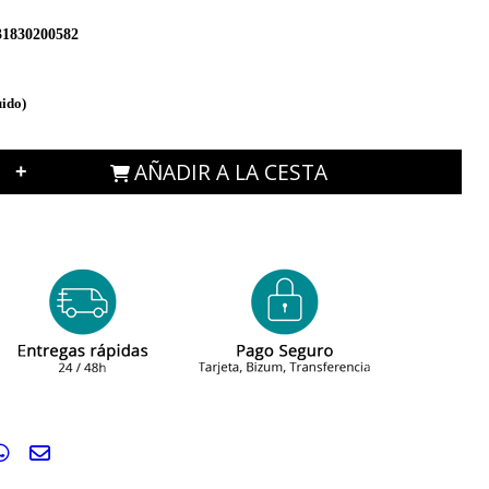
31830200582
uido)
AÑADIR A LA CESTA
+