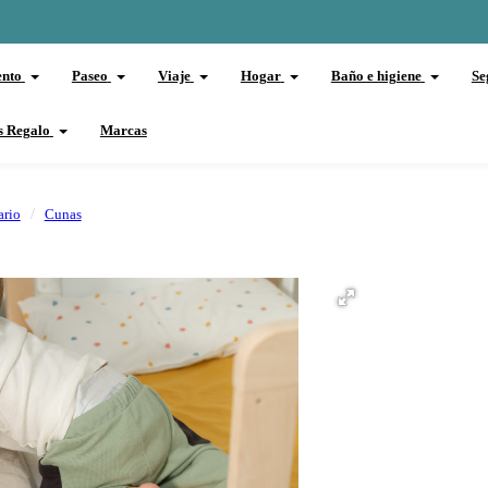
ento
Paseo
Viaje
Hogar
Baño e higiene
Se
s Regalo
Marcas
ario
Cunas