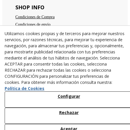
SHOP INFO
Condiciones de Compra
Condiciones de envío
Devoluciones
Utilizamos cookies propias y de terceros para mejorar nuestros
servicios, por razones técnicas, para mejorar tu experiencia de
Aviso legal
navegación, para almacenar tus preferencias y, opcionalmente,
Política de privacidad
para mostrarte publicidad relacionada con tus preferencias
Política de cookies
mediante el análisis de tus hábitos de navegación. Selecciona
TE ESPERAMOS
ACEPTAR para consentir todas las cookies, selecciona
RECHAZAR para rechazar todas las cookies o selecciona
C/Santa Anna nº 7
CONFIGURACIÓN para personalizar tus preferencias de
25300
Tárrega
(
Lleida
)
España
cookies. Para obtener más información consulta nuestra:
973 31 04 47
Política de Cookies
638782846
Configurar
info@cangurstarrega.com
Rechazar
Aceptar
© 08/2026 Cangurs - Todos los derechos reservados.