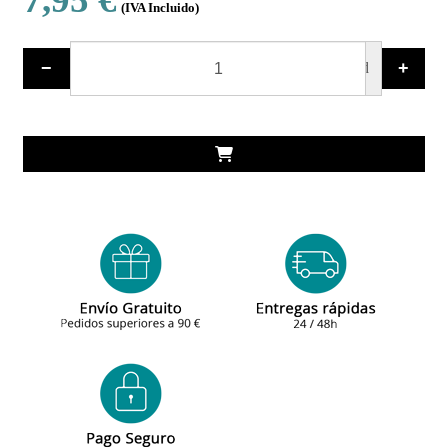
(IVA Incluido)
−
+
ud