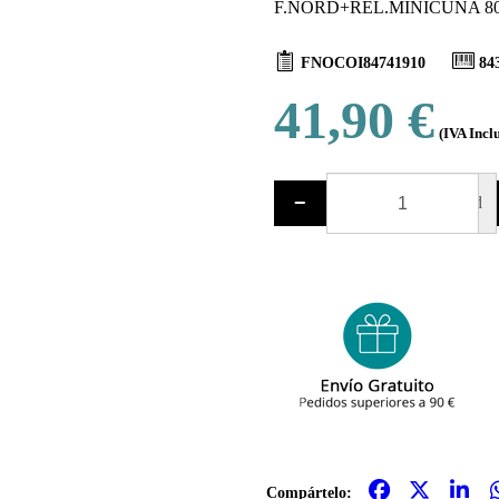
F.NORD+REL.MINICUNA 80X
FNOCOI84741910
84
41,90 €
(IVA Incl
−
ud
Compártelo: