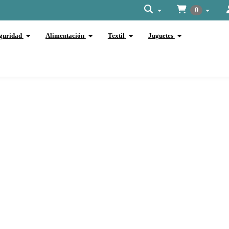
0
guridad
Alimentación
Textil
Juguetes