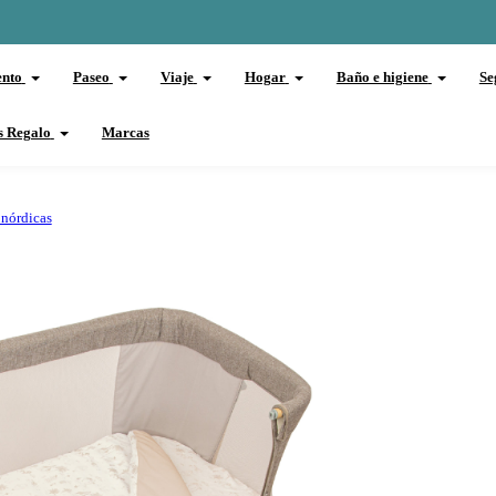
ento
Paseo
Viaje
Hogar
Baño e higiene
Se
s Regalo
Marcas
nórdicas