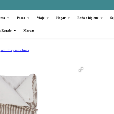
ento
Paseo
Viaje
Hogar
Baño e higiene
Se
s Regalo
Marcas
 arrullos y muselinas