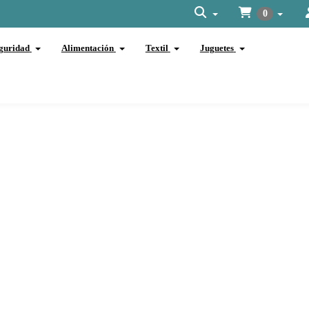
0
guridad
Alimentación
Textil
Juguetes