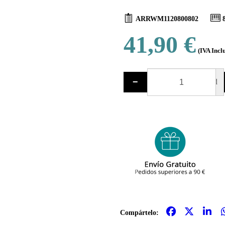
ARRWM1120800802
41,90 €
(IVA Incl
−
ud
Compártelo: