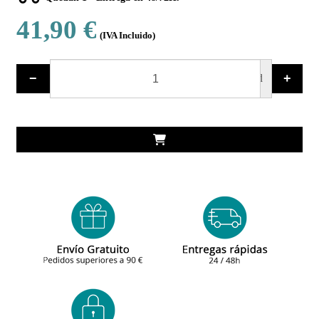
41,90 €
(IVA Incluido)
−
+
ud