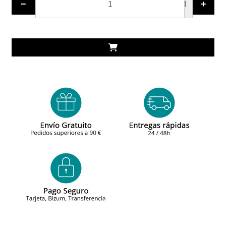
−
+
ud