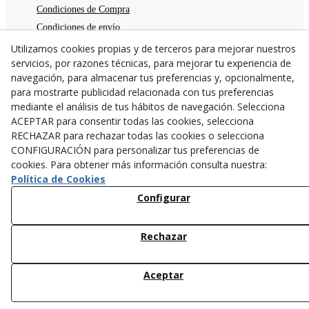
Condiciones de Compra
Condiciones de envío
Devoluciones
Utilizamos cookies propias y de terceros para mejorar nuestros
servicios, por razones técnicas, para mejorar tu experiencia de
Aviso legal
navegación, para almacenar tus preferencias y, opcionalmente,
Política de privacidad
para mostrarte publicidad relacionada con tus preferencias
Política de cookies
mediante el análisis de tus hábitos de navegación. Selecciona
TE ESPERAMOS
ACEPTAR para consentir todas las cookies, selecciona
RECHAZAR para rechazar todas las cookies o selecciona
C/Santa Anna nº 7
CONFIGURACIÓN para personalizar tus preferencias de
25300
Tárrega
(
Lleida
)
España
cookies. Para obtener más información consulta nuestra:
973 31 04 47
Política de Cookies
638782846
Configurar
info@cangurstarrega.com
Rechazar
Aceptar
© 08/2026 Cangurs - Todos los derechos reservados.
9,80 €