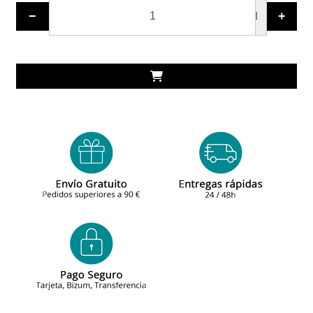
−
+
ud