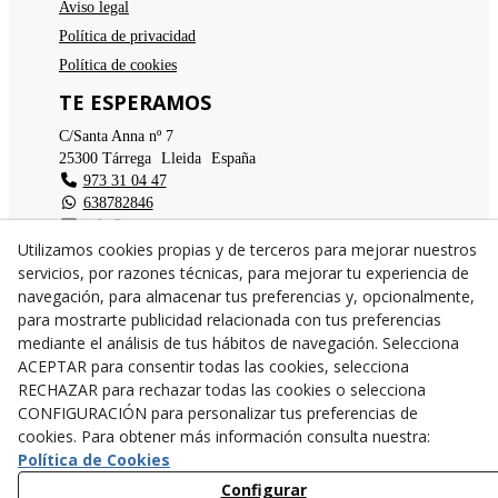
Aviso legal
Política de privacidad
Política de cookies
TE ESPERAMOS
C/Santa Anna nº 7
25300
Tárrega
(
Lleida
)
España
973 31 04 47
638782846
info@cangurstarrega.com
Utilizamos cookies propias y de terceros para mejorar nuestros
servicios, por razones técnicas, para mejorar tu experiencia de
navegación, para almacenar tus preferencias y, opcionalmente,
para mostrarte publicidad relacionada con tus preferencias
mediante el análisis de tus hábitos de navegación. Selecciona
© 08/2026 Cangurs - Todos los derechos reservados.
ACEPTAR para consentir todas las cookies, selecciona
RECHAZAR para rechazar todas las cookies o selecciona
CONFIGURACIÓN para personalizar tus preferencias de
cookies. Para obtener más información consulta nuestra:
Política de Cookies
Configurar