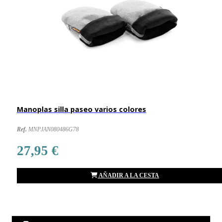
Manoplas silla paseo varios colores
Ref.
MNPJAN080486G78
27,95 €
AÑADIR A LA CESTA