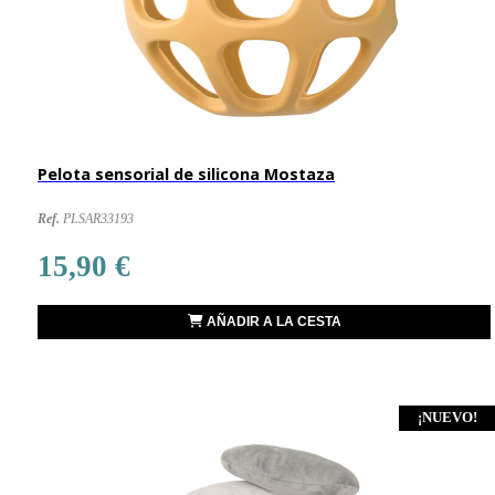
Pelota sensorial de silicona Mostaza
Ref.
PLSAR33193
15,90 €
AÑADIR A LA CESTA
¡NUEVO!