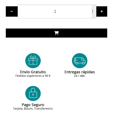
−
+
ud