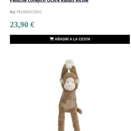
Peluche conejito Ochre Rabbit Richie
Ref.
PELHHO133010
23,90 €
AÑADIR A LA CESTA