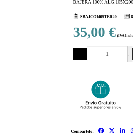
BAJERA 100% ALG.105X20
SBAJCOI405TER20
8
35,00 €
(IVA Incl
−
ud
Compártelo: