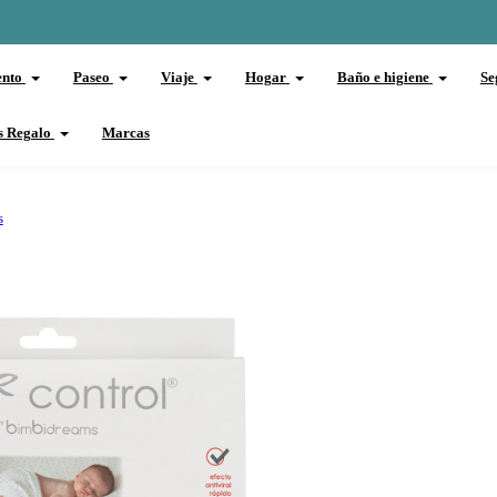
ento
Paseo
Viaje
Hogar
Baño e higiene
Se
s Regalo
Marcas
s