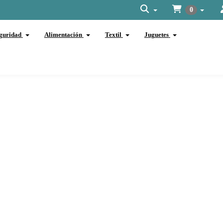
0
guridad
Alimentación
Textil
Juguetes