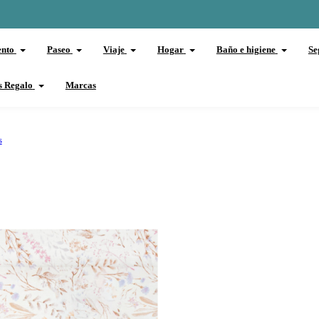
ento
Paseo
Viaje
Hogar
Baño e higiene
Se
s Regalo
Marcas
s