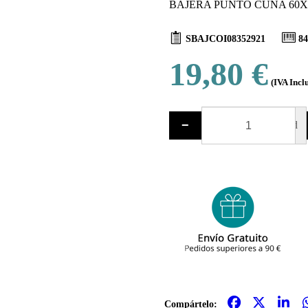
BAJERA PUNTO CUNA 60X12
SBAJCOI08352921
84
19,80 €
(IVA Incl
−
ud
Compártelo: