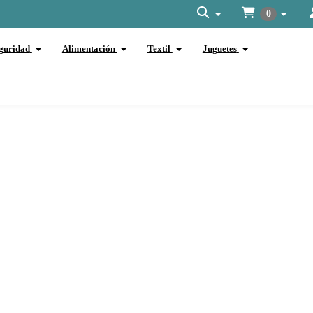
0
guridad
Alimentación
Textil
Juguetes