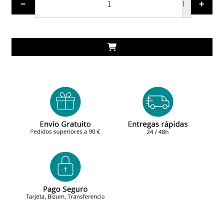
−
+
ud