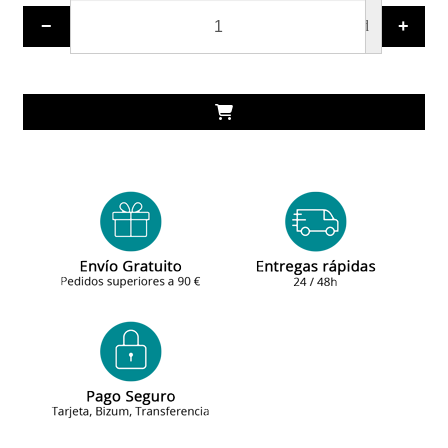
−
+
ud