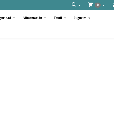
0
guridad
Alimentación
Textil
Juguetes