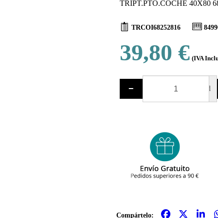
TRIPT.PTO.COCHE 40X80 6
TRCOI68252816
8499
39,80 €
(IVA Incl
−
ud
Compártelo: