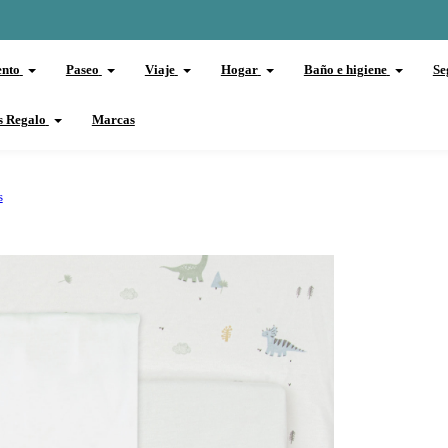
ento
Paseo
Viaje
Hogar
Baño e higiene
Se
s Regalo
Marcas
s