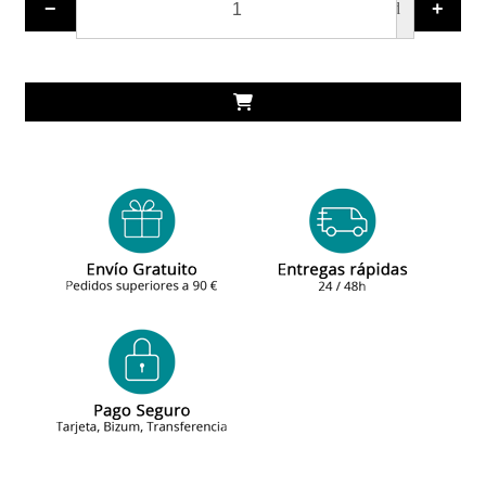
−
+
ud