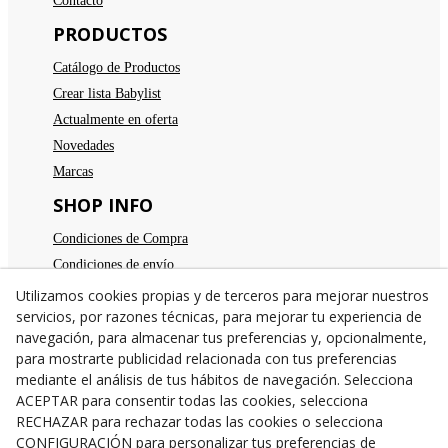
Contacto
PRODUCTOS
Catálogo de Productos
Crear lista Babylist
Actualmente en oferta
Novedades
Marcas
SHOP INFO
Condiciones de Compra
Condiciones de envío
Devoluciones
Utilizamos cookies propias y de terceros para mejorar nuestros
servicios, por razones técnicas, para mejorar tu experiencia de
Aviso legal
navegación, para almacenar tus preferencias y, opcionalmente,
Política de privacidad
para mostrarte publicidad relacionada con tus preferencias
Política de cookies
mediante el análisis de tus hábitos de navegación. Selecciona
TE ESPERAMOS
ACEPTAR para consentir todas las cookies, selecciona
RECHAZAR para rechazar todas las cookies o selecciona
C/Santa Anna nº 7
CONFIGURACIÓN para personalizar tus preferencias de