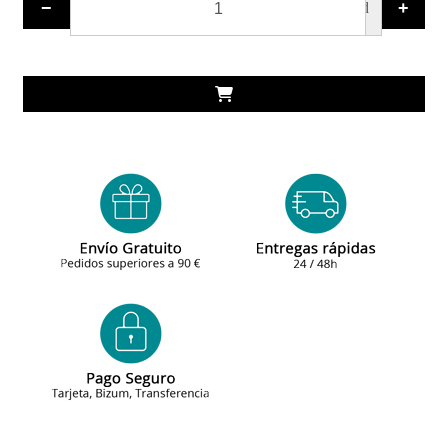
−
+
ud