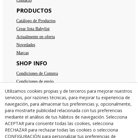
Contacto
PRODUCTOS
Catálogo de Productos
Crear lista Babylist
Actualmente en oferta
Novedades
Marcas
SHOP INFO
Condiciones de Compra
Condiciones de envío
Devoluciones
Utilizamos cookies propias y de terceros para mejorar nuestros
servicios, por razones técnicas, para mejorar tu experiencia de
Aviso legal
navegación, para almacenar tus preferencias y, opcionalmente,
Política de privacidad
para mostrarte publicidad relacionada con tus preferencias
Política de cookies
mediante el análisis de tus hábitos de navegación. Selecciona
TE ESPERAMOS
ACEPTAR para consentir todas las cookies, selecciona
RECHAZAR para rechazar todas las cookies o selecciona
C/Santa Anna nº 7
CONFIGURACIÓN para personalizar tus preferencias de