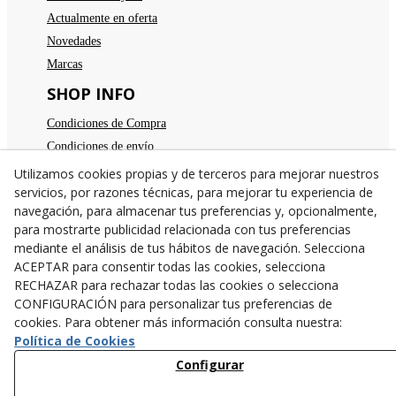
Actualmente en oferta
Novedades
Marcas
SHOP INFO
Condiciones de Compra
Condiciones de envío
Devoluciones
Utilizamos cookies propias y de terceros para mejorar nuestros
servicios, por razones técnicas, para mejorar tu experiencia de
Aviso legal
navegación, para almacenar tus preferencias y, opcionalmente,
Política de privacidad
para mostrarte publicidad relacionada con tus preferencias
Política de cookies
mediante el análisis de tus hábitos de navegación. Selecciona
TE ESPERAMOS
ACEPTAR para consentir todas las cookies, selecciona
RECHAZAR para rechazar todas las cookies o selecciona
C/Santa Anna nº 7
CONFIGURACIÓN para personalizar tus preferencias de
25300
Tárrega
(
Lleida
)
España
cookies. Para obtener más información consulta nuestra:
973 31 04 47
Política de Cookies
638782846
Configurar
info@cangurstarrega.com