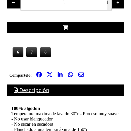
−
+
ud
6
7
8
Compártelo:
Descripción
100% algodón
Temperatura máxima de lavado 30°c - Proceso muy suave
- No usar blanqueador
- No secar en secadora
- Planchado a una temp.máxima de 150°c